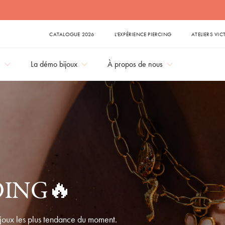
Une expérience unique: une boutique de bijoux
CATALOGUE 2026
L'EXPÉRIENCE PIERCING
ATELIERS VIC
e
La démo bijoux
À propos de nous
ING🔥
ijoux les plus tendance du moment.