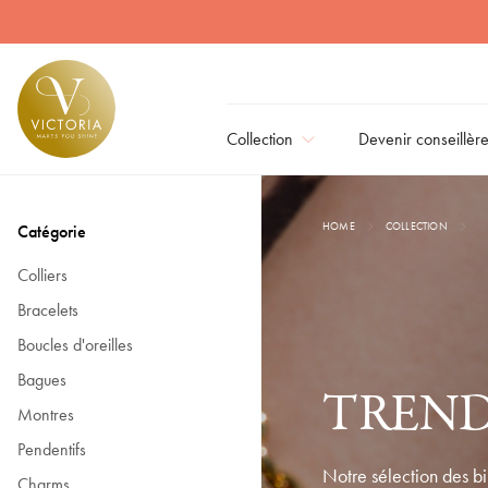
Trending | Victoria bijoux
Collection
Devenir conseillèr
HOME
COLLECTION
Catégorie
Colliers
Bracelets
Boucles d'oreilles
Bagues
TREND
Montres
Pendentifs
Notre sélection des b
Charms