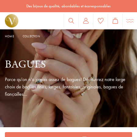
Bagues | Victoria Bijoux
HOME
COLLECTION
BAGUES
Parce qu'on n'a jamais assez de bagues! Découvrez notre large
choix de bagues fines, larges, fantaisies, originales, bagues de
fiançailles…