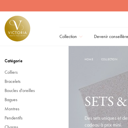
Sets & idées cadeaux | Victoria Bijoux
Collection
Devenir conseillèr
HOME
COLLECTION
Catégorie
Colliers
Bracelets
Boucles d'oreilles
SETS 
Bagues
Montres
Des sets uniques et des
Pendentifs
cadeau à prix mini.
Charms