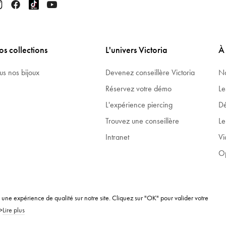
s collections
L'univers Victoria
À
us nos bijoux
Devenez conseillère Victoria
No
Réservez votre démo
Le
L'expérience piercing
Dé
Trouvez une conseillère
Le
Intranet
Vi
Op
ir une expérience de qualité sur notre site. Cliquez sur "OK" pour valider votre
>
Lire plus