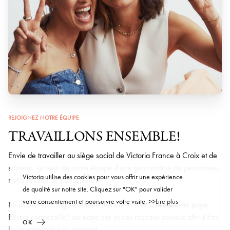
REJOIGNEZ NOTRE ÉQUIPE
TRAVAILLONS ENSEMBLE!
Envie de travailler au siège social de Victoria France à Croix et de
soutenir, au sein de notre équipe d'une quarantaine de personnes,
Victoria utilise des cookies pour vous offrir une expérience
notre réseau de conseillères?
de qualité sur notre site. Cliquez sur "OK" pour valider
votre consentement et poursuivre votre visite. >>
Lire plus
Nous publions régulièrement des offres d'emploi sur cette page.
Restez connecté(e) sur notre site et nos réseaux sociaux afin d'être
OK
le/la premier(e) au courant!