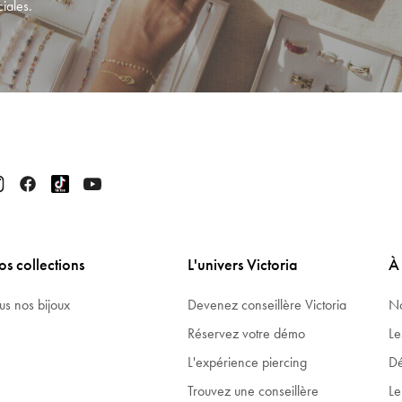
iales.
s collections
L'univers Victoria
À
us nos bijoux
Devenez conseillère Victoria
No
Réservez votre démo
Le
L'expérience piercing
Dé
Trouvez une conseillère
Le